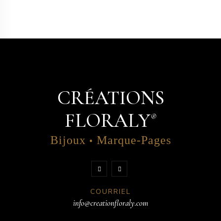
CRÉATIONS
FLORALY
®
Bijoux
Marque-Pages
•
COURRIEL
info@creationfloraly.com